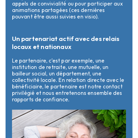
appels de convivialité ou pour participer aux 
animations partagées (ces dernières 
pouvant être aussi suivies en visio).
Un partenariat actif avec des relais
locaux et nationaux
Le partenaire, c’est par exemple, une 
institution de retraite, une mutuelle, un 
bailleur social, un département, une 
collectivité locale. En relation directe avec le 
bénéficiaire, le partenaire est notre contact 
privilégié et nous entretenons ensemble des 
rapports de confiance.