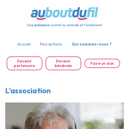
Accueil
Nos actions
Qui sommes-nous ?
Devenir
Devenir
Faire un don
partenaire
bénévole
L'association